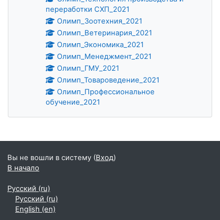
переработки СХП_2021
Олимп_Зоотехния_2021
Олимп_Ветеринария_2021
Олимп_Экономика_2021
Олимп_Менеджмент_2021
Олимп_ГМУ_2021
Олимп_Товароведение_2021
Олимп_Профессиональное
обучение_2021
Дополнительные блоки
Вы не вошли в систему (
Вход
)
В начало
Русский ‎(ru)‎
Русский ‎(ru)‎
English ‎(en)‎